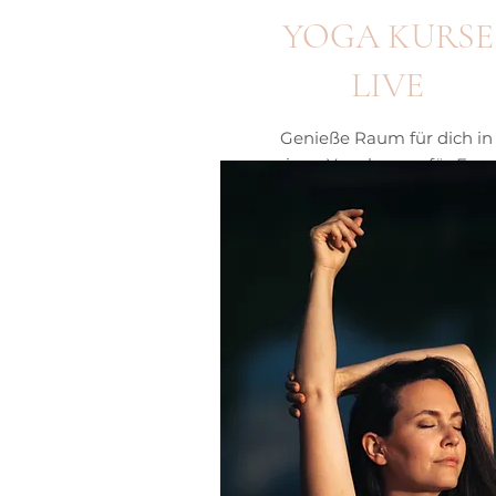
YOGA KURSE
LIVE
Genieße Raum für dich in
meinen Yogakursen für Fra
und Schwangere.