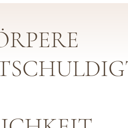
ÖRPERE
TSCHULDIG
ICHKEIT.