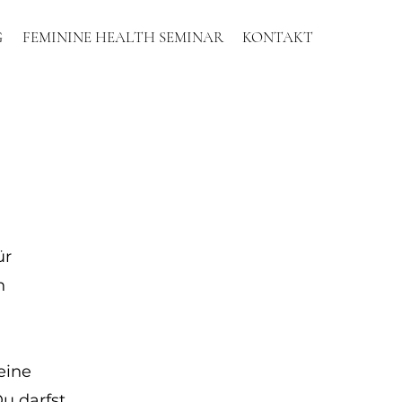
G
FEMININE HEALTH SEMINAR
KONTAKT
ür
n
eine
u darfst