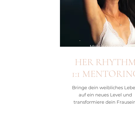
Mehr Erkennen
HER RHYTH
1:1 MENTORIN
Bringe dein weibliches Leb
auf ein neues Level und
transformiere dein Frausein