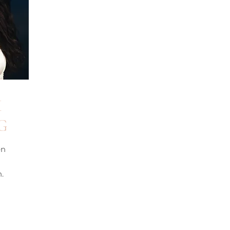
M
G
en
.