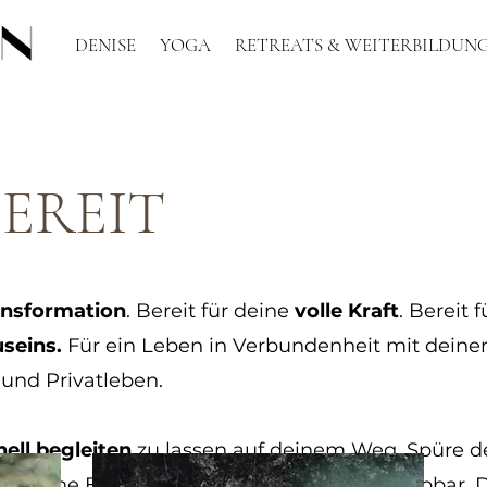
DENISE
YOGA
RETREATS & WEITERBILDUN
BEREIT
ansformation
.
Bereit für deine
volle Kraft
.
Bereit f
seins.
Für e
in Leben in Verbundenheit mit deine
und Privatleben.
nell begleiten
zu lassen auf deinem Weg. Spüre d
en. Deine Emotionen werden im Körper erlebbar. D