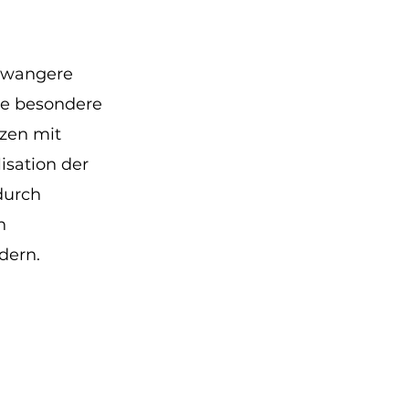
chwangere
se besondere
zen mit
isation der
durch
n
dern.