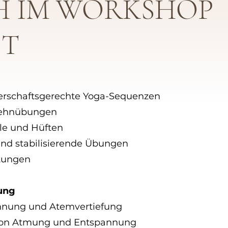
H IM WORKSHOP
ET
erschaftsgerechte Yoga-Sequenzen
 Dehnübungen
ule und Hüften
d stabilisierende Übungen
tungen
ung
nung und Atemvertiefung
 von Atmung und Entspannung